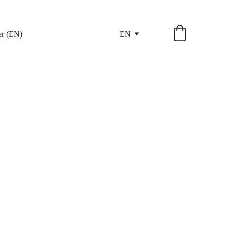
er (EN)
EN