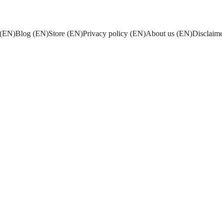
(EN)
Blog (EN)
Store (EN)
Privacy policy (EN)
About us (EN)
Disclaim
4/3/2024
1 min read